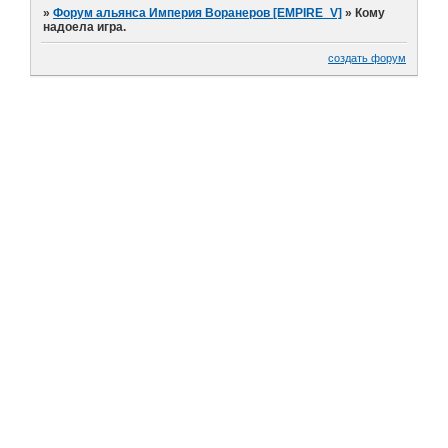
»
Форум альянса Империя Воранеров [EMPIRE_V]
»
Кому
надоела игра.
создать форум