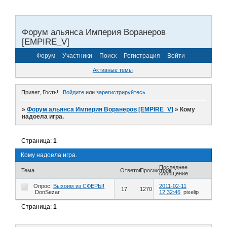
Форум альянса Империя Воранеров
[EMPIRE_V]
Форум
Участники
Поиск
Регистрация
Войти
Активные темы
Привет, Гость!
Войдите
или
зарегистрируйтесь
.
»
Форум альянса Империя Воранеров [EMPIRE_V]
»
Кому
надоела игра.
Страница:
1
Кому надоела игра.
Последнее
Тема
Ответов
Просмотров
сообщение
Опрос:
Выхоим из СФЕРЫ!
2011-02-11
17
1270
DonSezar
12:32:46
pixelip
Страница:
1