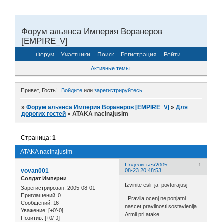
Форум альянса Империя Воранеров
[EMPIRE_V]
Форум
Участники
Поиск
Регистрация
Войти
Активные темы
Привет, Гость!
Войдите
или
зарегистрируйтесь
.
»
Форум альянса Империя Воранеров [EMPIRE_V]
»
Для
дорогих гостей
»
ATAKA nacinajusim
Страница:
1
ATAKA nacinajusim
Поделиться
2005-
1
vovan001
08-23 20:48:53
Солдат Империи
Izvinite esli ja povtorajusj
Зарегистрирован
: 2005-08-01
Приглашений:
0
Pravila ocenj ne ponjatni
Сообщений:
16
nascet pravilnosti sostavlenija
Уважение:
[+0/-0]
Armii pri atake
Позитив:
[+0/-0]