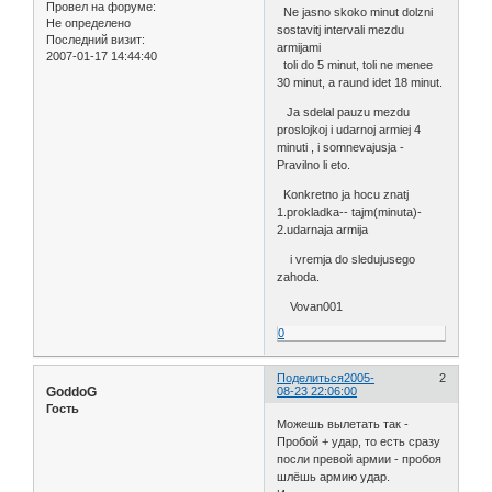
Провел на форуме:
Ne jasno skoko minut dolzni
Не определено
sostavitj intervali mezdu
Последний визит:
armijami
2007-01-17 14:44:40
toli do 5 minut, toli ne menee
30 minut, a raund idet 18 minut.
Ja sdelal pauzu mezdu
proslojkoj i udarnoj armiej 4
minuti , i somnevajusja -
Pravilno li eto.
Konkretno ja hocu znatj
1.prokladka-- tajm(minuta)-
2.udarnaja armija
i vremja do sledujusego
zahoda.
Vovan001
0
Поделиться
2005-
2
GoddoG
08-23 22:06:00
Гость
Можешь вылетать так -
Пробой + удар, то есть сразу
посли превой армии - пробоя
шлёшь армию удар.