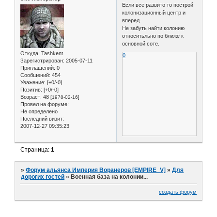
Если все развито то построй
колонизационный центр и
вперед.
Не забуть найти колонию
относитьльно по ближе к
основной соте.
Откуда:
Tashkent
0
Зарегистрирован
: 2005-07-11
Приглашений:
0
Сообщений:
454
Уважение:
[+0/-0]
Позитив:
[+0/-0]
Возраст:
48
[1978-02-16]
Провел на форуме:
Не определено
Последний визит:
2007-12-27 09:35:23
Страница:
1
»
Форум альянса Империя Воранеров [EMPIRE_V]
»
Для
дорогих гостей
»
Военная база на колонии...
создать форум