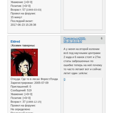
Уважение:
[+0/-0]
Позитив:
[+0/-0]
Возраст:
57
[1969-03-03]
Провел на форуме:
15 минут
Последний визит:
2017-06-23 15:28:38
Поделиться
2005-
6
Eldred
08-26 15:01:50
:Хозяин таверны:
А у меня на второй колонии
всё под научными центрами
2 када и 6 нанок стоят и 27кк
статы заброшенных по
ошибке теперь на неё почему
то часто летают вот и сейчас
летит один :unknw:
Откуда:
Где то в лесах ФорестЛэнда
0
Зарегистрирован
: 2005-07-09
Приглашений:
0
Сообщений:
519
Уважение:
[+0/-0]
Позитив:
[+0/-0]
Возраст:
37
[1988-12-15]
Провел на форуме:
Не определено
Последний визит: