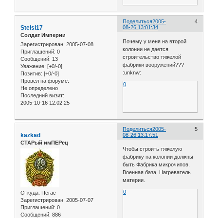
Поделиться
2005-
4
Stelsi17
08-26 13:01:34
Солдат Империи
Почему у меня на второй
Зарегистрирован
: 2005-07-08
колонии не дается
Приглашений:
0
строительство тяжелой
Сообщений:
13
фабрики вооружений???
Уважение:
[+0/-0]
:unknw:
Позитив:
[+0/-0]
Провел на форуме:
0
Не определено
Последний визит:
2005-10-16 12:02:25
Поделиться
2005-
5
kazkad
08-26 13:17:51
СТАРый имПЕРец
Чтобы строить тяжелую
фабрику на колонии должны
быть Фабрика микрочипов,
Военная база, Нагреватель
материи.
0
Откуда:
Пегас
Зарегистрирован
: 2005-07-07
Приглашений:
0
Сообщений:
886