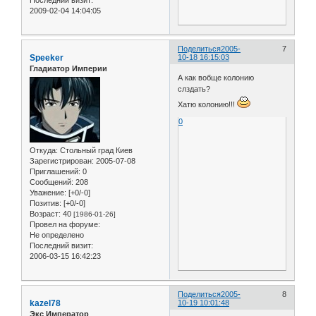
2009-02-04 14:04:05
Поделиться
2005-
7
Speeker
10-18 16:15:03
Гладиатор Империи
А как вобще колонию
слздать?
Хатю колонию!!!
0
Откуда:
Стольный град Киев
Зарегистрирован
: 2005-07-08
Приглашений:
0
Сообщений:
208
Уважение:
[+0/-0]
Позитив:
[+0/-0]
Возраст:
40
[1986-01-26]
Провел на форуме:
Не определено
Последний визит:
2006-03-15 16:42:23
Поделиться
2005-
8
kazel78
10-19 10:01:48
Экс Император