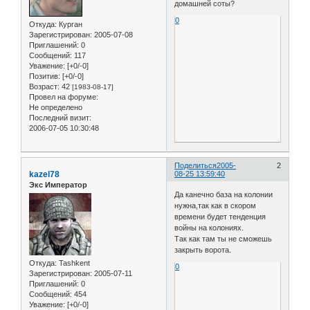
домашней соты?
0
Откуда:
Курган
Зарегистрирован
: 2005-07-08
Приглашений:
0
Сообщений:
117
Уважение:
[+0/-0]
Позитив:
[+0/-0]
Возраст:
42
[1983-08-17]
Провел на форуме:
Не определено
Последний визит:
2006-07-05 10:30:48
Поделиться
2005-
2
kazel78
08-25 13:59:40
Экс Император
Да канечно база на колонии
нужна,так как в скором
времени будет тенденция
войны на колониях.
Так как там ты не сможешь
закрыть ворота.
Откуда:
Tashkent
0
Зарегистрирован
: 2005-07-11
Приглашений:
0
Сообщений:
454
Уважение:
[+0/-0]