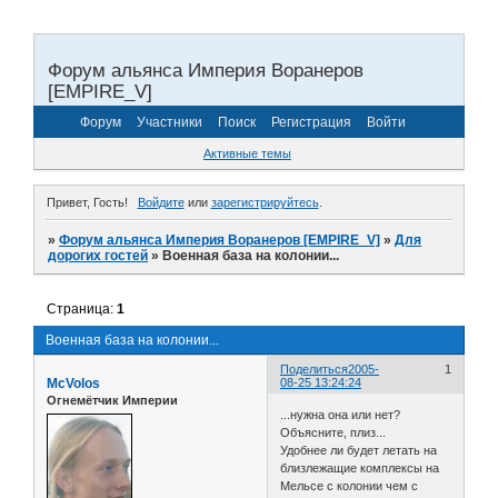
Форум альянса Империя Воранеров
[EMPIRE_V]
Форум
Участники
Поиск
Регистрация
Войти
Активные темы
Привет, Гость!
Войдите
или
зарегистрируйтесь
.
»
Форум альянса Империя Воранеров [EMPIRE_V]
»
Для
дорогих гостей
»
Военная база на колонии...
Страница:
1
Военная база на колонии...
Поделиться
2005-
1
McVolos
08-25 13:24:24
Огнемётчик Империи
...нужна она или нет?
Объясните, плиз...
Удобнее ли будет летать на
близлежащие комплексы на
Мельсе с колонии чем с