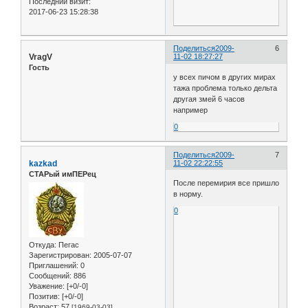
Последний визит:
2017-06-23 15:28:38
Поделиться
2009-
6
VragV
11-02 18:27:27
Гость
у всех пичом в других мирах
тажа проблема только дельта
другая змей 6 часов
например
0
Поделиться
2009-
7
kazkad
11-02 22:22:55
СТАРый имПЕРец
После перемирия все пришло
в норму.
0
Откуда:
Пегас
Зарегистрирован
: 2005-07-07
Приглашений:
0
Сообщений:
886
Уважение:
[+0/-0]
Позитив:
[+0/-0]
Возраст:
57
[1969-03-03]