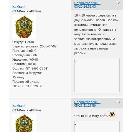
Поделиться
2010-
12
kazkad
03-20 14:52:03
СТАРый имПЕРец
18 и 19 марта сфера была в
дауне около 5 часов. Все бои
откатили - считаю это
неправильным. Откатывать
надо было только по
заявлению потерпевших. А
Откуда:
Пегас
мертвяки пусть продолжают
Зарегистрирован
: 2005-07-07
загружать нам заводы
Приглашений:
0
ресами.
Сообщений:
886
Уважение:
[+0/-0]
0
Позитив:
[+0/-0]
Возраст:
57
[1969-03-03]
Провел на форуме:
15 минут
Последний визит:
2017-06-23 15:28:38
Поделиться
2010-
13
kazkad
05-26 21:16:50
СТАРый имПЕРец
Что-то я не могу войти
0