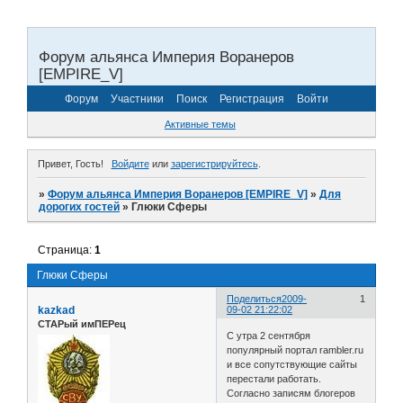
Форум альянса Империя Воранеров
[EMPIRE_V]
Форум
Участники
Поиск
Регистрация
Войти
Активные темы
Привет, Гость!
Войдите
или
зарегистрируйтесь
.
»
Форум альянса Империя Воранеров [EMPIRE_V]
»
Для
дорогих гостей
»
Глюки Сферы
Страница:
1
Глюки Сферы
Поделиться
2009-
1
kazkad
09-02 21:22:02
СТАРый имПЕРец
С утра 2 сентября
популярный портал rambler.ru
и все сопутствующие сайты
перестали работать.
Согласно записям блогеров