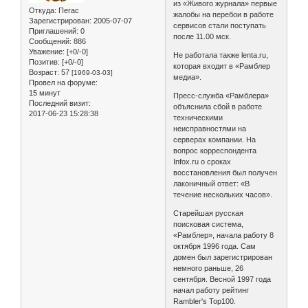
из «Живого журнала» первые
Откуда:
Пегас
жалобы на перебои в работе
Зарегистрирован
: 2005-07-07
сервисов стали поступать
Приглашений:
0
после 11.00 мск.
Сообщений:
886
Уважение:
[+0/-0]
Не работала также lenta.ru,
Позитив:
[+0/-0]
которая входит в «Рамблер
Возраст:
57
[1969-03-03]
медиа».
Провел на форуме:
15 минут
Пресс-служба «Рамблера»
Последний визит:
объяснила сбой в работе
2017-06-23 15:28:38
техническими
неисправностями на
серверах компании. На
вопрос корреспондента
Infox.ru о сроках
восстановления был получен
лаконичный ответ: «В
течение нескольких часов».
Старейшая русская
поисковая система,
«Рамблер», начала работу 8
октября 1996 года. Сам
домен был зарегистрирован
немного раньше, 26
сентября. Весной 1997 года
начал работу рейтинг
Rambler's Top100.