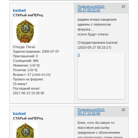
Поделиться
2010-
15
kazkad
05-27 00:22:42
СТАРый имПЕРец
видимо вчера накаркали
админы с переносом
форума....
есичо будут откаты
Отредактировано kazkad
Откуда:
Пегас
(2010-05-27 00:23:17)
Зарегистрирован
: 2005-07-07
0
Приглашений:
0
Сообщений:
886
Уважение:
[+0/-0]
Позитив:
[+0/-0]
Возраст:
57
[1969-03-03]
Провел на форуме:
15 минут
Последний визит:
2017-06-23 15:28:38
Поделиться
2010-
16
kazkad
05-27 12:42:56
СТАРый имПЕРец
Блин, хоть бы какую-то
массовую рассылку
придумали с объяснением
что происходит, сроки дауна,