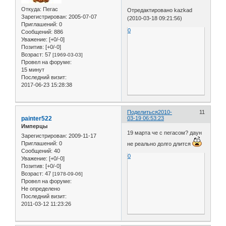
Откуда:
Пегас
Отредактировано kazkad
Зарегистрирован
: 2005-07-07
(2010-03-18 09:21:56)
Приглашений:
0
0
Сообщений:
886
Уважение:
[+0/-0]
Позитив:
[+0/-0]
Возраст:
57
[1969-03-03]
Провел на форуме:
15 минут
Последний визит:
2017-06-23 15:28:38
Поделиться
2010-
11
painter522
03-19 06:53:23
Имперцы
19 марта че с пегасом? даун
Зарегистрирован
: 2009-11-17
Приглашений:
0
не реально долго длится
Сообщений:
40
0
Уважение:
[+0/-0]
Позитив:
[+0/-0]
Возраст:
47
[1978-09-06]
Провел на форуме:
Не определено
Последний визит:
2011-03-12 11:23:26