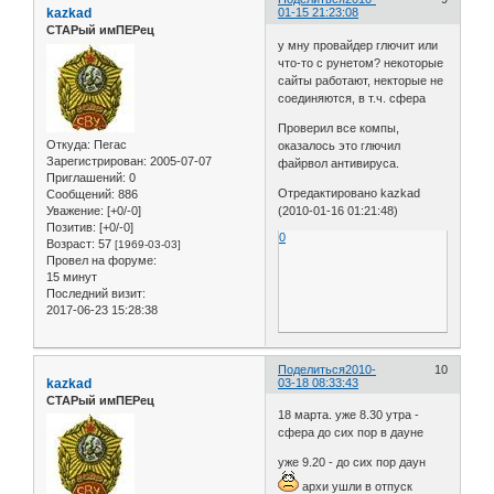
kazkad
01-15 21:23:08
СТАРый имПЕРец
у мну провайдер глючит или
что-то с рунетом? некоторые
сайты работают, некторые не
соединяются, в т.ч. сфера
Проверил все компы,
Откуда:
Пегас
оказалось это глючил
Зарегистрирован
: 2005-07-07
файрвол антивируса.
Приглашений:
0
Отредактировано kazkad
Сообщений:
886
Уважение:
[+0/-0]
(2010-01-16 01:21:48)
Позитив:
[+0/-0]
0
Возраст:
57
[1969-03-03]
Провел на форуме:
15 минут
Последний визит:
2017-06-23 15:28:38
Поделиться
2010-
10
kazkad
03-18 08:33:43
СТАРый имПЕРец
18 марта. уже 8.30 утра -
сфера до сих пор в дауне
уже 9.20 - до сих пор даун
архи ушли в отпуск