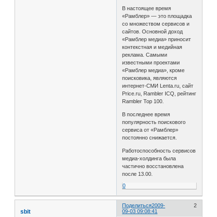
В настоящее время
«Рамблер» — это площадка
со множеством сервисов и
сайтов. Основной доход
«Рамблер медиа» приносит
контекстная и медийная
реклама. Самыми
известными проектами
«Рамблер медиа», кроме
поисковика, являются
интернет-СМИ Lenta.ru, сайт
Price.ru, Rambler ICQ, рейтинг
Rambler Top 100.
В последнее время
популярность поискового
сервиса от «Рамблер»
постоянно снижается.
Работоспособность сервисов
медиа-холдинга была
частично восстановлена
после 13.00.
0
Поделиться
2009-
2
sbit
09-03 09:08:41