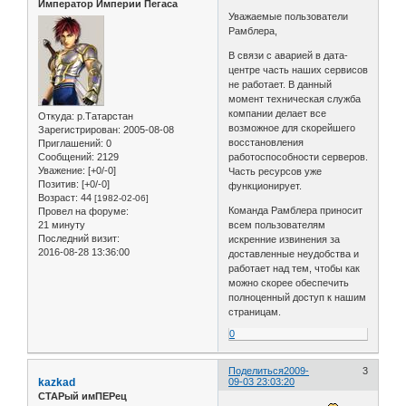
Император Империи Пегаса
Уважаемые пользователи
Рамблера,
В связи с аварией в дата-
центре часть наших сервисов
не работает. В данный
момент техническая служба
компании делает все
Откуда:
р.Татарстан
возможное для скорейшего
Зарегистрирован
: 2005-08-08
восстановления
Приглашений:
0
Сообщений:
2129
работоспособности серверов.
Уважение:
[+0/-0]
Часть ресурсов уже
Позитив:
[+0/-0]
функционирует.
Возраст:
44
[1982-02-06]
Команда Рамблера приносит
Провел на форуме:
21 минуту
всем пользователям
Последний визит:
искренние извинения за
2016-08-28 13:36:00
доставленные неудобства и
работает над тем, чтобы как
можно скорее обеспечить
полноценный доступ к нашим
страницам.
0
Поделиться
2009-
3
kazkad
09-03 23:03:20
СТАРый имПЕРец