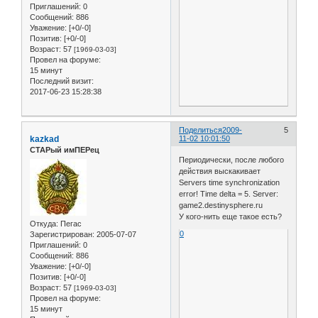
Приглашений:
0
Сообщений:
886
Уважение:
[+0/-0]
Позитив:
[+0/-0]
Возраст:
57
[1969-03-03]
Провел на форуме:
15 минут
Последний визит:
2017-06-23 15:28:38
Поделиться
2009-
5
kazkad
11-02 10:01:50
СТАРый имПЕРец
Периодически, после любого
действия выскакивает
Servers time synchronization
error! Time delta = 5. Server:
game2.destinysphere.ru
У кого-нить еще такое есть?
Откуда:
Пегас
0
Зарегистрирован
: 2005-07-07
Приглашений:
0
Сообщений:
886
Уважение:
[+0/-0]
Позитив:
[+0/-0]
Возраст:
57
[1969-03-03]
Провел на форуме:
15 минут