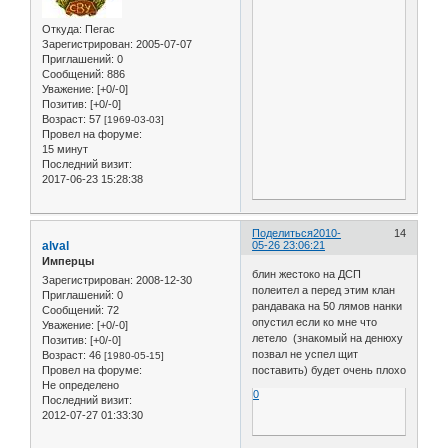
Откуда:
Пегас
Зарегистрирован
: 2005-07-07
Приглашений:
0
Сообщений:
886
Уважение:
[+0/-0]
Позитив:
[+0/-0]
Возраст:
57
[1969-03-03]
Провел на форуме:
15 минут
Последний визит:
2017-06-23 15:28:38
Поделиться
2010-
14
alval
05-26 23:06:21
Имперцы
блин жестоко на ДСП
Зарегистрирован
: 2008-12-30
полеител а перед этим клан
Приглашений:
0
рандавака на 50 лямов нанки
Сообщений:
72
опустил если ко мне что
Уважение:
[+0/-0]
летело (знакомый на денюху
Позитив:
[+0/-0]
позвал не успел щит
Возраст:
46
[1980-05-15]
Провел на форуме:
поставить) будет очень плохо
Не определено
0
Последний визит:
2012-07-27 01:33:30