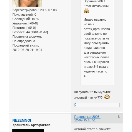
Ворания-206.1
Email:dimas24061@yandex.ru
Зарегистрирован
: 2005-07-08
Приглашений:
0
Сообщений:
1076
Играю недавно
Уважение:
[+0/-0]
но на 7
Позитив:
[+0/-0]
сотах,организовал
Возраст:
44
[1981-11-16]
свой альянс но
Провел на форуме:
пока все соты не
Не определено
могу обьединить
Последний визит:
в один альянс
2012-06-29 21:19:04
для отражения
некоторых более
сильных игроков.
играю 3-4 раза в
неделю часа по
4.
ни пунил??? ты мультик
злосный что ли???
0
Поделиться
2005-
3
NEZEMNOI
12-09 15:10:51
Хранитель Артефактов
///Читай ответ в личке!///