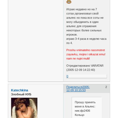
Играю недавно но на 7
сотах,организовал свой
альянс но пока все соты не
могу обьединить в один
альянс для отражения
некоторых более сильных
игроков.
играю 3-4 раза в неделю часа
по 4.
Proshu vnimatelno rassmotret
zayavku, mojno i otkazat emu!
nam ne nujni multi!
Отредактировано VARATAR
(2005-12-09 14:22:40)
0
Поделиться
2005-
2
Katechkina
12-09 10:15:53
Злобный НУБ
Прошу принять
меня в Альянс:
ник:djo2406
Кольцо