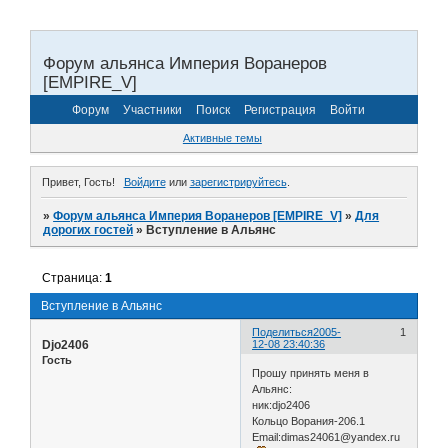
Форум альянса Империя Воранеров
[EMPIRE_V]
Форум
Участники
Поиск
Регистрация
Войти
Активные темы
Привет, Гость!
Войдите
или
зарегистрируйтесь
.
»
Форум альянса Империя Воранеров [EMPIRE_V]
»
Для
дорогих гостей
»
Вступление в Альянс
Страница:
1
Вступление в Альянс
Поделиться
2005-
1
Djo2406
12-08 23:40:36
Гость
Прошу принять меня в
Альянс:
ник:djo2406
Кольцо Ворания-206.1
Email:dimas24061@yandex.ru