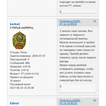
подходит на пробой и в каком
кол-ве??? :unknw:
0
Поделиться
2005-
11
kazkad
07-11 13:38:58
СТАРый имПЕРец
У многих своя тактика. Все
зависит от жирности
потенциальной жертвы.
Многие используют в пробое
4-5к камов и полный прослой,
но чемоданы тоже только по
Откуда:
Пегас
одному. Пробой должен
Зарегистрирован
: 2005-07-07
отвалить сразу после первого
Приглашений:
0
раунда.
Сообщений:
886
Можно перед пробоем
Уважение:
[+0/-0]
отправлять разведку, чтобы
Позитив:
[+0/-0]
мог успеть отозвать свои
Возраст:
57
[1969-03-03]
войска, успев просчитать в
Провел на форуме:
симуляторе боя его исход.
15 минут
Последний визит:
0
2017-06-23 15:28:38
Поделиться
2005-
12
Eldred
07-14 19:40:32