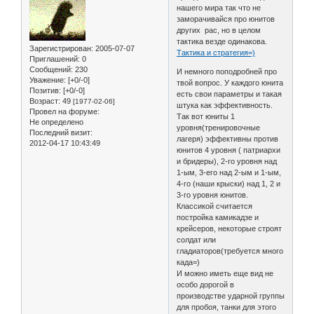
нашего мира так что не
заморачивайся про юнитов
других рас, но в целом
тактика везде одинакова.
Зарегистрирован
: 2005-07-07
Тактика и стратегия=)
Приглашений:
0
Сообщений:
230
И немного поподробней про
Уважение:
[+0/-0]
твой вопрос. У каждого юнита
Позитив:
[+0/-0]
есть свои параметры и такая
Возраст:
49
[1977-02-06]
штука как эффективность.
Провел на форуме:
Так вот юниты 1
Не определено
уровня(тренировочные
Последний визит:
лагеря) эффективны против
2012-04-17 10:43:49
юнитов 4 уровня ( патриархи
и бридеры), 2-го уровня над
1-ым, 3-его над 2-ым и 1-ым,
4-го (наши крыски) над 1, 2 и
3-го уровня юнитов.
Классикой считается
постройка камикадзе и
крейсеров, некоторые строят
солдат или
гладиаторов(требуется много
када=)
И можно иметь еще вид не
особо дорогой в
производстве ударной группы
для пробоя, танки для этого