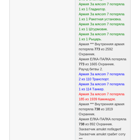
Армия За мясоm 7 потеряла
1 из 1 Гладиатор.
Армия За мясоm 7 потеряла
1 из 1 Ракетная установка.
Армия За мясоm 7 потеряла
1 из 1 Штурмовик.
Армия За мясоm 7 потеряла
1 из 1 Рыцарь.
Армия *** Внутренняя армия
потеряла
773
из 2592
Охранник.
Армия ЕЛКА-ПАЛКА потеряла
773
из 1665 Охранник.
Раунд битвы 2.
Армия За мясоm 7 потеряла
2 из 110 Транспорт.
Армия За мясоm 7 потеряла
1 из 114 Танкер.
Армия За мясоm 7 потеряла
185 из 1939 Камикадзе.
Армия *** Внутренняя армия
потеряла
738
из 1819
Охранник.
Армия ЕЛКА-ПАЛКА потеряла
738
из 892 Охранник.
Захватчик amulet победил!
Захватчик amulet грабит соту
***.