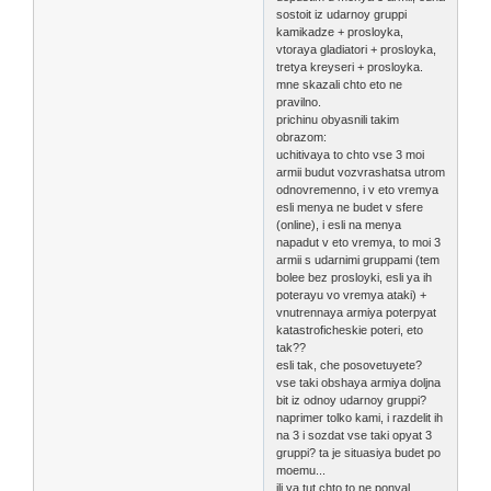
sostoit iz udarnoy gruppi
kamikadze + prosloyka,
vtoraya gladiatori + prosloyka,
tretya kreyseri + prosloyka.
mne skazali chto eto ne
pravilno.
prichinu obyasnili takim
obrazom:
uchitivaya to chto vse 3 moi
armii budut vozvrashatsa utrom
odnovremenno, i v eto vremya
esli menya ne budet v sfere
(online), i esli na menya
napadut v eto vremya, to moi 3
armii s udarnimi gruppami (tem
bolee bez prosloyki, esli ya ih
poterayu vo vremya ataki) +
vnutrennaya armiya poterpyat
katastroficheskie poteri, eto
tak??
esli tak, che posovetuyete?
vse taki obshaya armiya doljna
bit iz odnoy udarnoy gruppi?
naprimer tolko kami, i razdelit ih
na 3 i sozdat vse taki opyat 3
gruppi? ta je situasiya budet po
moemu...
ili ya tut chto to ne ponyal...