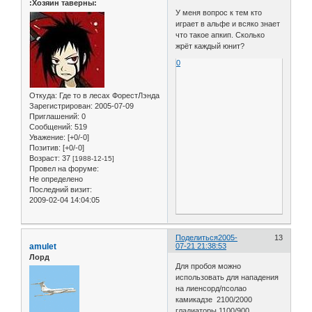
:Хозяин таверны:
У меня вопрос к тем кто
играет в альфе и всяко знает
что такое апкип. Сколько
жрёт каждый юнит?
0
Откуда:
Где то в лесах ФорестЛэнда
Зарегистрирован
: 2005-07-09
Приглашений:
0
Сообщений:
519
Уважение:
[+0/-0]
Позитив:
[+0/-0]
Возраст:
37
[1988-12-15]
Провел на форуме:
Не определено
Последний визит:
2009-02-04 14:04:05
Поделиться
2005-
13
amulet
07-21 21:38:53
Лорд
Для пробоя можно
использовать для нападения
на лиенсорд/псолао
камикадзе 2100/2000
гладиаторы 1100/900