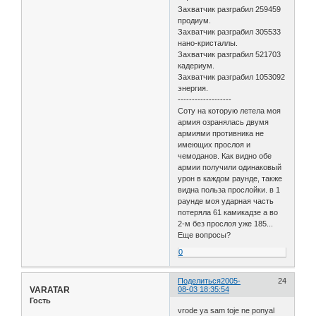
Захватчик разграбил 259459
продиум.
Захватчик разграбил 305533
нано-кристаллы.
Захватчик разграбил 521703
кадериум.
Захватчик разграбил 1053092
энергия.
-------------------
Соту на которую летела моя
армия озранялась двумя
армиями противника не
имеющих прослоя и
чемоданов. Как видно обе
армии получили одинаковый
урон в каждом раунде, также
видна польза прослойки. в 1
раунде моя ударная часть
потеряла 61 камикадзе а во
2-м без прослоя уже 185...
Еще вопросы?
0
Поделиться
2005-
24
VARATAR
08-03 18:35:54
Гость
vrode ya sam toje ne ponyal