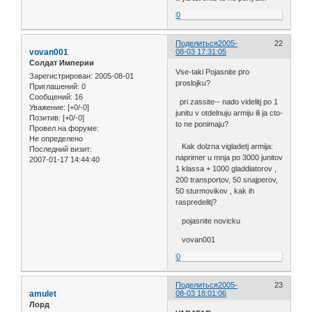
0
Поделиться
2005-
22
vovan001
08-03 17:31:05
Солдат Империи
Vse-taki Pojasnite pro
Зарегистрирован
: 2005-08-01
proslojku?
Приглашений:
0
Сообщений:
16
pri zassite-- nado videlitj po 1
Уважение:
[+0/-0]
junitu v otdelnuju armiju ili ja cto-
Позитив:
[+0/-0]
to ne ponimaju?
Провел на форуме:
Не определено
Kak dolzna vigladetj armija:
Последний визит:
naprimer u mnja po 3000 junitov
2007-01-17 14:44:40
1 klassa + 1000 gladdiatorov ,
200 transportov, 50 snajperov,
50 sturmovikov , kak ih
raspredelitj?
pojasnite novicku
vovan001
0
Поделиться
2005-
23
amulet
08-03 18:01:06
Лорд