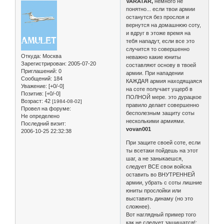
VARATAR,
немного не
понятно... если твои армии
останутся без прослоя и
вернутся на домашнюю соту,
и вдруг в этоже время на
тебя нападут, если все это
случится то совершенно
Откуда:
Москва
неважно какие юниты
Зарегистрирован
: 2005-07-20
составляют основу в твоей
Приглашений:
0
армии. При нападении
Сообщений:
184
КАЖДАЯ армия находящаяся
Уважение:
[+0/-0]
на соте получает ущерб в
Позитив:
[+0/-0]
ПОЛНОЙ мере. это дурацкое
Возраст:
42
[1984-08-02]
правило делает совершенно
Провел на форуме:
бесполезным защиту соты
Не определено
несколькими армиями.
Последний визит:
vovan001
2006-10-25 22:32:38
При защите своей соте, если
ты всетаки пойдешь на этот
шаг, а не заныкаешся,
следует ВСЕ свои войска
оставить во ВНУТРЕННЕЙ
армии, убрать с соты лишние
юниты прослойки или
выставить динаму (но это
сложнее).
Вот наглядный пример того
как не следует защищатся!: