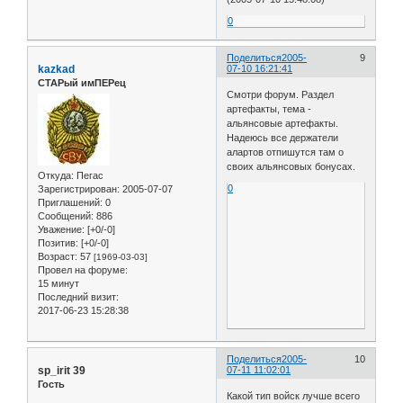
0
Поделиться
2005-
9
kazkad
07-10 16:21:41
СТАРый имПЕРец
Смотри форум. Раздел
артефакты, тема -
альянсовые артефакты.
Надеюсь все держатели
алартов отпишутся там о
своих альянсовых бонусах.
Откуда:
Пегас
0
Зарегистрирован
: 2005-07-07
Приглашений:
0
Сообщений:
886
Уважение:
[+0/-0]
Позитив:
[+0/-0]
Возраст:
57
[1969-03-03]
Провел на форуме:
15 минут
Последний визит:
2017-06-23 15:28:38
Поделиться
2005-
10
sp_irit 39
07-11 11:02:01
Гость
Какой тип войск лучше всего