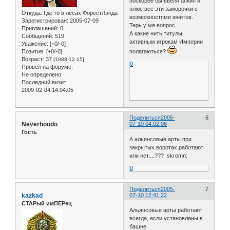
поскорее бы ввели апкип и
плюс все эти заморочки с
Откуда:
Где то в лесах ФорестЛэнда
возможностями юнитов.
Зарегистрирован
: 2005-07-09
Терь у мя вопрос.
Приглашений:
0
А какие нить титулы
Сообщений:
519
активным игрокам Империи
Уважение:
[+0/-0]
полагаються?
Позитив:
[+0/-0]
Возраст:
37
[1988-12-15]
0
Провел на форуме:
Не определено
Последний визит:
2009-02-04 14:04:05
Поделиться
2005-
6
Neverhoodo
07-10 04:02:06
Гость
А альянсовые арты при
закрытых воротах работают
или нет....??? :skromn:
0
Поделиться
2005-
7
kazkad
07-10 12:41:22
СТАРый имПЕРец
Альянсовые арты работают
всегда, если установлены в
башне.