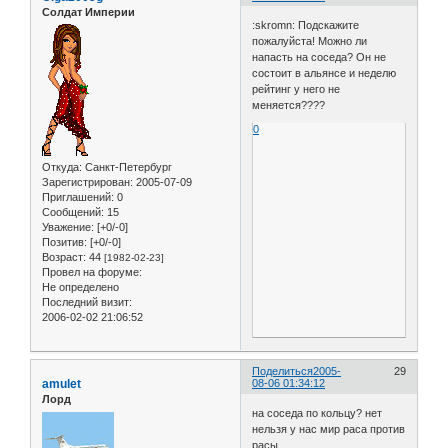
Солдат Империи
:skromn: Подскажите
пожалуйста! Можно ли
напасть на соседа? Он не
состоит в альянсе и неделю
рейтинг у него не
меняется????
0
Откуда:
Санкт-Петербург
Зарегистрирован
: 2005-07-09
Приглашений:
0
Сообщений:
15
Уважение:
[+0/-0]
Позитив:
[+0/-0]
Возраст:
44
[1982-02-23]
Провел на форуме:
Не определено
Последний визит:
2006-02-02 21:06:52
Поделиться
2005-
29
amulet
08-06 01:34:12
Лорд
на соседа по кольцу? нет
нельзя у нас мир раса против
расы.