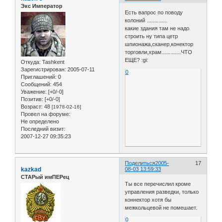
Экс Император
Есть вапрос по поводу
колоний ..............
какие здания там не надо
строить ну типа цетр
шпионажа,сканер,конектор
торговли,храм.............ЧТО
ЕЩЕ? :gi:
Откуда:
Tashkent
Зарегистрирован
: 2005-07-11
0
Приглашений:
0
Сообщений:
454
Уважение:
[+0/-0]
Позитив:
[+0/-0]
Возраст:
48
[1978-02-16]
Провел на форуме:
Не определено
Последний визит:
2007-12-27 09:35:23
Поделиться
2005-
17
kazkad
08-03 13:59:33
СТАРый имПЕРец
Ты все перечислил кроме
управления разведки, только
коннектор хотя бы
межкольцевой не помешает.
0