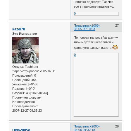
неплохо подходят. Так что
все в принципе правильно.
0
Поделиться
2005-
27
kazel78
08-05 09:10:03
Экс Император
По поводу вапроса Varatar----
твой мертвяк шевелится и
давно уже закрыл варота
0
Откуда:
Tashkent
Зарегистрирован
: 2005-07-11
Приглашений:
0
Сообщений:
454
Уважение:
[+0/-0]
Позитив:
[+0/-0]
Возраст:
48
[1978-02-16]
Провел на форуме:
Не определено
Последний визит:
2007-12-27 09:35:23
Поделиться
2005-
28
Olga2005g
08-06 01:32:18