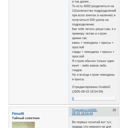
и так далее...
То есть 6000 разделиться на
12(количество подразделений
при всех юнитах в наличии) и
получиться 500 урона на
подразделение.
Как тебе летать реши сам, я к
примеру летаю и строю
армии так:
камы + чемоданы + крысы +
прослой
глады + чемоданы + крысы +
прослой
Я строю обычно только один
юнит - либо камов либо
гладов.
Ну и всегда строю чемоданы
и крысы.
Отредактировано GoddoG
(2005-08-03 18:54:59)
0
Поделиться
2005-
26
Fima48
08-03 18:54:44
Тайный советник
Во первых почитай вот тут,
правда это немного не для