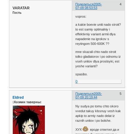
Поделиться
2005-
4
VARATAR
07-09 08:53:53
Гость
vopros:
a kakie boevie uniti nado stroit?
to est samiy optimalniy i
effektivniy variant armii dlya
napadenie na igrokov s
reytingom 500-600K ??
mne skazali chto nado stroit
tolko gladiatorov i po odnomu iz
vseh unitov dlya prosloyki, est
yeshe varianti?
spasibo.
0
Поделиться
2005-
5
Eldred
07-09 20:19:44
:Хозяин таверны:
Ny sudya po tomu chto skoro
vvedut takuy klssnuy vesh kak
apkip to armiy nado delat iz
raznih unitov i po bolshe.
ХУХ
вроде ответил да и