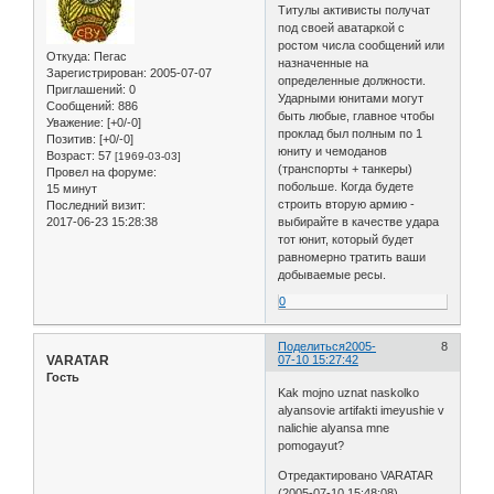
Титулы активисты получат
под своей аватаркой с
ростом числа сообщений или
Откуда:
Пегас
назначенные на
Зарегистрирован
: 2005-07-07
определенные должности.
Приглашений:
0
Ударными юнитами могут
Сообщений:
886
быть любые, главное чтобы
Уважение:
[+0/-0]
проклад был полным по 1
Позитив:
[+0/-0]
юниту и чемоданов
Возраст:
57
[1969-03-03]
(транспорты + танкеры)
Провел на форуме:
побольше. Когда будете
15 минут
строить вторую армию -
Последний визит:
2017-06-23 15:28:38
выбирайте в качестве удара
тот юнит, который будет
равномерно тратить ваши
добываемые ресы.
0
Поделиться
2005-
8
VARATAR
07-10 15:27:42
Гость
Kak mojno uznat naskolko
alyansovie artifakti imeyushie v
nalichie alyansa mne
pomogayut?
Отредактировано VARATAR
(2005-07-10 15:48:08)