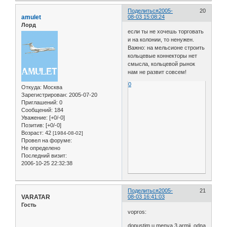
Поделиться
2005-
20
amulet
08-03 15:08:24
Лорд
если ты не хочешь торговать
и на колонии, то ненужен.
Важно: на мельсионе строить
кольцевые коннекторы нет
смысла, кольцевой рынок
нам не развит совсем!
0
Откуда:
Москва
Зарегистрирован
: 2005-07-20
Приглашений:
0
Сообщений:
184
Уважение:
[+0/-0]
Позитив:
[+0/-0]
Возраст:
42
[1984-08-02]
Провел на форуме:
Не определено
Последний визит:
2006-10-25 22:32:38
Поделиться
2005-
21
VARATAR
08-03 16:41:03
Гость
vopros:
dopustim u menya 3 armii, odna