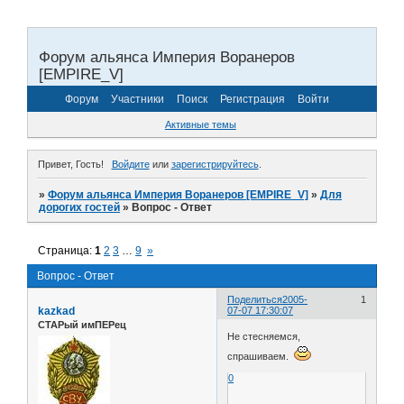
Форум альянса Империя Воранеров
[EMPIRE_V]
Форум
Участники
Поиск
Регистрация
Войти
Активные темы
Привет, Гость!
Войдите
или
зарегистрируйтесь
.
»
Форум альянса Империя Воранеров [EMPIRE_V]
»
Для
дорогих гостей
»
Вопрос - Ответ
Страница:
1
2
3
…
9
»
Вопрос - Ответ
Поделиться
2005-
1
kazkad
07-07 17:30:07
СТАРый имПЕРец
Не стесняемся,
спрашиваем.
0