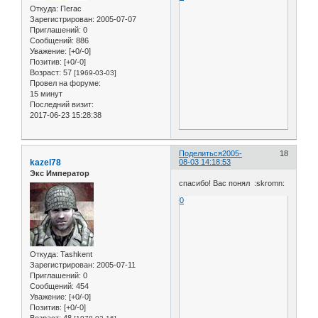
Откуда:
Пегас
Зарегистрирован
: 2005-07-07
Приглашений:
0
Сообщений:
886
Уважение:
[+0/-0]
Позитив:
[+0/-0]
Возраст:
57
[1969-03-03]
Провел на форуме:
15 минут
Последний визит:
2017-06-23 15:28:38
Поделиться
2005-
18
kazel78
08-03 14:18:53
Экс Император
спасибо! Вас понял :skromn:
0
Откуда:
Tashkent
Зарегистрирован
: 2005-07-11
Приглашений:
0
Сообщений:
454
Уважение:
[+0/-0]
Позитив:
[+0/-0]
Возраст:
48