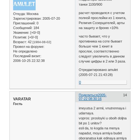
танки 1100/900
расчет проводился с учетом
Откуда:
Москва
полной прослойки из 1 юнита,
Зарегистрирован
: 2005-07-20
Религия Созерцателей, арты
Приглашений:
0
Сообщений:
184
на защиту и броню +10%
Уважение:
[+0/-0]
часто бывает, что у
Позитив:
[+0/-0]
противника на соте бывает
Возраст:
42
[1984-08-02]
больше чем 1 юнит в
Провел на форуме:
Не определено
прослое, соответственно
Последний визит:
следует увеличить в данном
2006-10-25 22:32:38
случие цифры в 2 или 3 раза.
Отредактировано amulet
(2005-07-21 21:43:28)
0
Поделиться
2005-
14
VARATAR
07-22 08:30:16
Гость
imeyutsa 2 armii, vnutrennaya i
udarnaya.
vopros: prosloyki u oboih doljna
bit po 1 unitov?
esli da, to kogda na menya
napadut, moya armiya budet
oboranatsa kak edinaya armiya