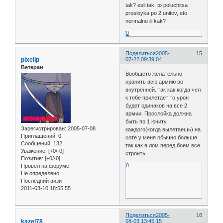
tak? esli tak, to poluchitsa
prosloyka po 2 unitov, eto
normalno ili kak?
0
Поделиться
2005-
15
pixelip
07-22 09:39:04
Ветеран
Вообщето желательно
хранить всю армию во
внутренней. так как когда чел
к тебе прилетает то урон
будет одинаков на все 2
армии. Прослойка должна
быть по 1 юниту
Зарегистрирован
: 2005-07-08
каждого(когда вылетаешь) на
Приглашений:
0
соте у меня обычно больше
Сообщений:
132
так как в лом перед боем все
Уважение:
[+0/-0]
строить.
Позитив:
[+0/-0]
0
Провел на форуме:
Не определено
Последний визит:
2011-03-10 18:55:55
Поделиться
2005-
16
kazel78
08-03 13:45:15