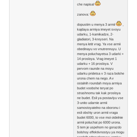
che napisal
zanova:
dopustim u menya 3 armii
,
kajdaya armiya imeyet svoyu
udarku, 1-kamikadze, 2-
gladiatori, 3-kreyseri. Na
menya letit vrag. Ya vse armii
obedinayu vo vnutrennuyu. U
menya poluchayetsa 3 udarki +
14 prosloya. Vrag imeyet 1
udarku + 16 prosloya. V
pervom raunde na moyu
udarku pridetsa v 3 raza bolshe
urona chem na nego. A v
ostalnih roundah moya armiya
budet voobshe teryat po
strashnomu tak kak prosloya
ne budet. Esli ya postavlyu vse
3-unito udarnie armii
samostoyatelno na oboronu i
esli obshiy uron armii vraga
budet 6000, to vse moi otdelnie
armii poluchat po 6000 urona.
S tem je uspehom no gorazdo
bolshoy effektivnostyu ya mogu
razdelit odnoudarnuyu armiyu