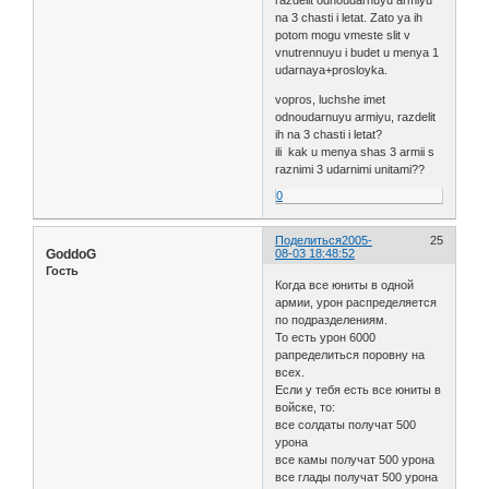
na 3 chasti i letat. Zato ya ih
potom mogu vmeste slit v
vnutrennuyu i budet u menya 1
udarnaya+prosloyka.
vopros, luchshe imet
odnoudarnuyu armiyu, razdelit
ih na 3 chasti i letat?
ili kak u menya shas 3 armii s
raznimi 3 udarnimi unitami??
0
Поделиться
2005-
25
GoddoG
08-03 18:48:52
Гость
Когда все юниты в одной
армии, урон распределяется
по подразделениям.
То есть урон 6000
рапределиться поровну на
всех.
Если у тебя есть все юниты в
войске, то:
все солдаты получат 500
урона
все камы получат 500 урона
все глады получат 500 урона