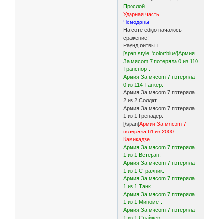
Прослой
Ударная часть
Чемоданы
На соте edigo началось
сражение!
Раунд битвы 1.
[span style='color:blue']Армия
За мясоm 7 потеряла 0 из 110
Транспорт.
Армия За мясоm 7 потеряла
0 из 114 Танкер.
Армия За мясоm 7 потеряла
2 из 2 Солдат.
Армия За мясоm 7 потеряла
1 из 1 Гренадёр.
[/span]
Армия За мясоm 7
потеряла 61 из 2000
Камикадзе.
Армия За мясоm 7 потеряла
1 из 1 Ветеран.
Армия За мясоm 7 потеряла
1 из 1 Стражник.
Армия За мясоm 7 потеряла
1 из 1 Танк.
Армия За мясоm 7 потеряла
1 из 1 Миномёт.
Армия За мясоm 7 потеряла
1 из 1 Снайпер.