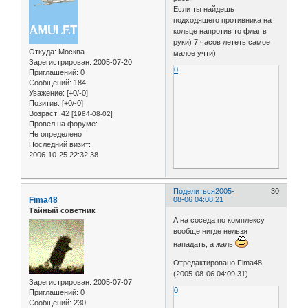
Если ты найдешь
подходящего противника на
кольце напротив то флаг в
руки) 7 часов лететь самое
Откуда:
Москва
малое учти)
Зарегистрирован
: 2005-07-20
0
Приглашений:
0
Сообщений:
184
Уважение:
[+0/-0]
Позитив:
[+0/-0]
Возраст:
42
[1984-08-02]
Провел на форуме:
Не определено
Последний визит:
2006-10-25 22:32:38
Поделиться
2005-
30
Fima48
08-06 04:08:21
Тайный советник
А на соседа по комплексу
вообще нигде нельзя
нападать, а жаль
Отредактировано Fima48
(2005-08-06 04:09:31)
Зарегистрирован
: 2005-07-07
0
Приглашений:
0
Сообщений:
230