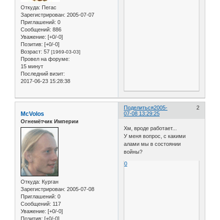
Откуда:
Пегас
Зарегистрирован
: 2005-07-07
Приглашений:
0
Сообщений:
886
Уважение:
[+0/-0]
Позитив:
[+0/-0]
Возраст:
57
[1969-03-03]
Провел на форуме:
15 минут
Последний визит:
2017-06-23 15:28:38
Поделиться
2005-
2
McVolos
07-08 13:29:25
Огнемётчик Империи
Хм, вроде работает...
У меня вопрос, с какими
алами мы в состоянии
войны?
0
Откуда:
Курган
Зарегистрирован
: 2005-07-08
Приглашений:
0
Сообщений:
117
Уважение:
[+0/-0]
Позитив:
[+0/-0]