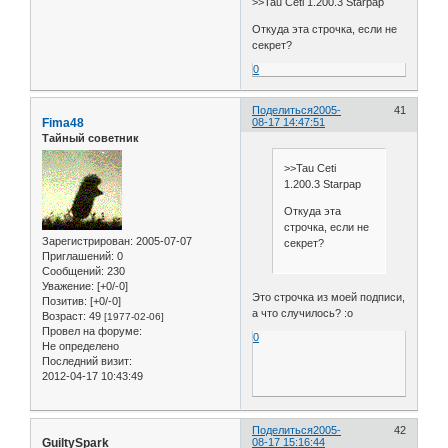
>>Tau Ceti 1.200.3 Starpap
Откуда эта строчка, если не
секрет?
0
Поделиться
2005-
41
Fima48
08-17 14:47:51
Тайный советник
>>Tau Ceti
1.200.3 Starpap
Откуда эта
строчка, если не
Зарегистрирован
: 2005-07-07
секрет?
Приглашений:
0
Сообщений:
230
Уважение:
[+0/-0]
Это строчка из моей подписи,
Позитив:
[+0/-0]
а что случилось? :o
Возраст:
49
[1977-02-06]
Провел на форуме:
0
Не определено
Последний визит:
2012-04-17 10:43:49
Поделиться
2005-
42
GuiltySpark
08-17 15:16:44