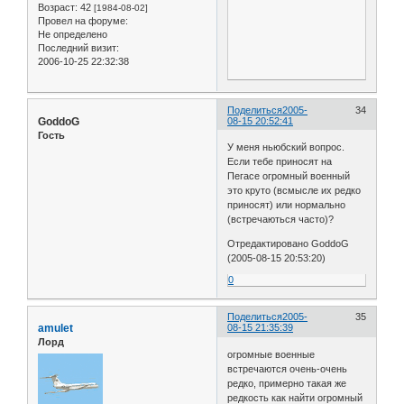
Возраст:
42
[1984-08-02]
Провел на форуме:
Не определено
Последний визит:
2006-10-25 22:32:38
Поделиться
2005-
34
GoddoG
08-15 20:52:41
Гость
У меня ньюбский вопрос.
Если тебе приносят на
Пегасе огромный военный
это круто (всмысле их редко
приносят) или нормально
(встречаються часто)?
Отредактировано GoddoG
(2005-08-15 20:53:20)
0
Поделиться
2005-
35
amulet
08-15 21:35:39
Лорд
огромные военные
встречаются очень-очень
редко, примерно такая же
редкость как найти огромный