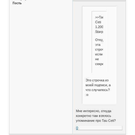
Гость
>>Tau
Ceti
1.200.3
Starpap
Откуда
эта
строчка,
если
не
секрет?
Это строчка из
моей подписи, а
что случилось?
:o
Мне интересно, откуда
конкретно там взялось
упоминание про Tau Ceti?
0