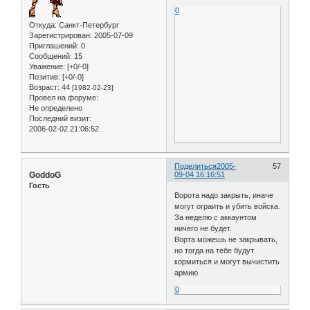
0
Откуда:
Санкт-Петербург
Зарегистрирован
: 2005-07-09
Приглашений:
0
Сообщений:
15
Уважение:
[+0/-0]
Позитив:
[+0/-0]
Возраст:
44
[1982-02-23]
Провел на форуме:
Не определено
Последний визит:
2006-02-02 21:06:52
Поделиться
2005-
57
GoddoG
09-04 16:16:51
Гость
Ворота надо закрыть, иначе
могут ограить и убить войска.
За неделю с аккаунтом
ничего не будет.
Ворта можешь не закрывать,
но тогда на тебе будут
кормиться и могут вычистить
армию
0