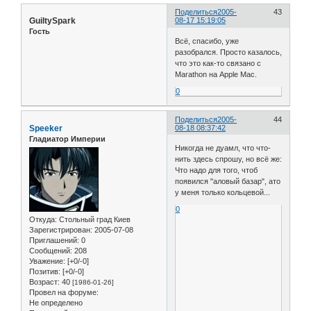
Поделиться
2005-
43
GuiltySpark
08-17 15:19:05
Гость
Всё, спасибо, уже
разобрался. Просто казалось,
что это как-то связано с
Marathon на Apple Mac.
0
Поделиться
2005-
44
Speeker
08-18 08:37:42
Гладиатор Империи
Никогда не дуамл, что что-
нить здесь спрошу, но всё же:
Что надо для того, чтоб
появился "аловый базар", ато
у меня только кольцевой...
0
Откуда:
Стольный град Киев
Зарегистрирован
: 2005-07-08
Приглашений:
0
Сообщений:
208
Уважение:
[+0/-0]
Позитив:
[+0/-0]
Возраст:
40
[1986-01-26]
Провел на форуме:
Не определено