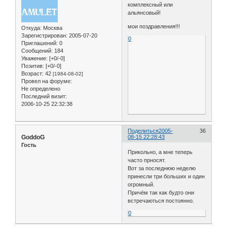
комплексный или
альянсовый!
мои поздравления!!!
Откуда:
Москва
Зарегистрирован
: 2005-07-20
0
Приглашений:
0
Сообщений:
184
Уважение:
[+0/-0]
Позитив:
[+0/-0]
Возраст:
42
[1984-08-02]
Провел на форуме:
Не определено
Последний визит:
2006-10-25 22:32:38
Поделиться
2005-
36
GoddoG
08-15 22:28:43
Гость
Прикольно, а мне теперь
часто прносят.
Вот за последнюю неделю
принесли три больших и один
огромный.
Причём так как будто они
встречаються постоянно.
0