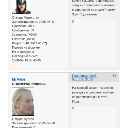
пойму как делать шпионские
зонды и тренировать агентов
в упралении разведки? :sorry:
З.Ы. Подскажите
Откуда:
Казахстан
0
Зарегистрирован
: 2005-08-11
Приглашений:
0
Сообщений:
39
Уважение:
[+0/-0]
Позитив:
[+0/-0]
Возраст:
48
[1978-01-07]
Провел на форуме:
Не определено
Последний визит:
2006-07-18 08:40:45
Поделиться
2005-
52
McVolos
08-31 08:31:25
Огнемётчик Империи
На данный момент, кажется,
разведка и шпионаж вообще
не реализованны в этой
Игре...
0
Откуда:
Курган
Зарегистрирован
: 2005-07-08
Приглашений:
0