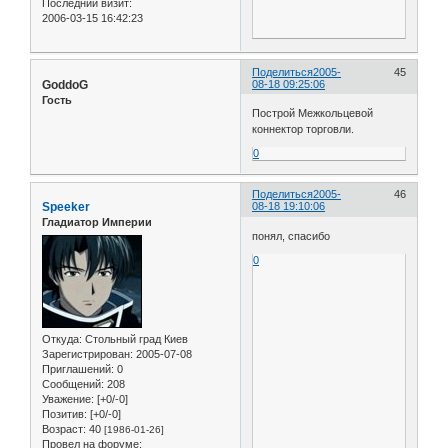
Последний визит:
2006-03-15 16:42:23
Поделиться
2005-
45
GoddoG
08-18 09:25:06
Гость
Построй Межкольцевой
коннектор торговли.
0
Поделиться
2005-
46
Speeker
08-18 19:10:06
Гладиатор Империи
понял, спасибо
0
Откуда:
Стольный град Киев
Зарегистрирован
: 2005-07-08
Приглашений:
0
Сообщений:
208
Уважение:
[+0/-0]
Позитив:
[+0/-0]
Возраст:
40
[1986-01-26]
Провел на форуме: