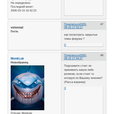
Не определено
Последний визит:
2006-03-15 16:42:23
Поделиться
2005-
47
vetosnal
08-25 17:33:17
Гость
как посмотреть закрытые
темы форума ?
0
Поделиться
2005-
48
MonkLuk
08-25 17:44:27
Новобранец
Подскажите стоит ли
принимать какую-либо
религию, если стоит то
которую по Вашему мнению?
(Расса воранер)
0
Откуда:
Moskow