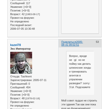
Сообщений:
117
Уважение:
[+0/-0]
Позитив:
[+0/-0]
Возраст:
42
[1983-08-17]
Провел на форуме:
Не определено
Последний визит:
2006-07-05 10:30:48
Поделиться
2005-
53
kazel78
08-31 09:02:51
Экс Император
Вопрос, вроде
не :gi: но не
пойму как делать
шпионские зонды
и тренировать
агентов в
Откуда:
Tashkent
упралении
Зарегистрирован
: 2005-07-11
разведки? :sorry:
Приглашений:
0
З.Ы. Подскажите
Сообщений:
454
Уважение:
[+0/-0]
Позитив:
[+0/-0]
Возраст:
48
[1978-02-16]
Мой совет лудше не строить
Провел на форуме:
эти здания.Так как они пока
Не определено
еще не функционируют