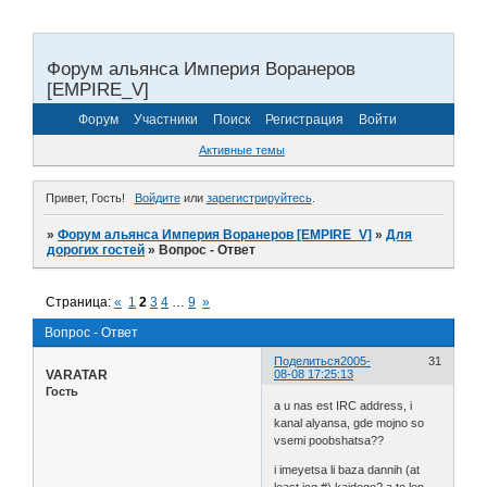
Форум альянса Империя Воранеров
[EMPIRE_V]
Форум
Участники
Поиск
Регистрация
Войти
Активные темы
Привет, Гость!
Войдите
или
зарегистрируйтесь
.
»
Форум альянса Империя Воранеров [EMPIRE_V]
»
Для
дорогих гостей
»
Вопрос - Ответ
Страница:
«
1
2
3
4
…
9
»
Вопрос - Ответ
Поделиться
2005-
31
VARATAR
08-08 17:25:13
Гость
a u nas est IRC address, i
kanal alyansa, gde mojno so
vsemi poobshatsa??
i imeyetsa li baza dannih (at