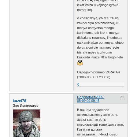
least icq #) kajdogo? a to len
iskat vnizu u kajdogo igroka
nomer icq.
v konse dnya, ya resursi na
zavodi dlya proizvodstva, i u
menya ostayetsa mnogo
kaderiuma, tak kak u menya
disbalans resursov, i hochetsa
na kamikadze pomenyat, chtob
do utra oni uje na moey sote
bili, a v moey icq krome
kazkada i kazel78 ni kogo netu
Отредактировано VARATAR
(2005-08-08 17:30:38)
0
Поделиться
2005-
32
kazel78
08-09 09:09:45
Экс Император
В нашем подале все
отписываются у кого есть
аська так что есть
специальный топик для этого.
Где и ты должен
отписаться.....Имя.Номер