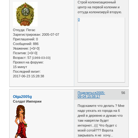
Строй колонизационный
центр на первой колонии и
оттуда колонизируй вторую.
0
Откуда:
Пегас
Зарегистрирован
: 2005-07-07
Приглашений:
0
Сообщений:
886
Уважение:
[+0/-0]
Позитив:
[+0/-0]
Возраст:
57
[1969-03-03]
Провел на форуме:
15 минут
Последний визит:
2017-06-23 15:28:38
Поделиться
2005-
56
Olga2005g
09-04 15:58:17
Солдат Империи
Подскажите что делать ? Мне
надо уехать из города на 6
дней в деревню и думаю что
там наврятли будет
интернет...((( Что будет с
моей сотой??? Ворота
закрывать я не хочу...