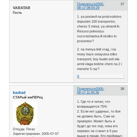
Поделиться
2005-
37
VARATAR
08-17 08:54:29
Гость
1. ya postavil na proizvodstvo
dopustim 100 transportov,
cherez 5 minut, ya otmenil ih.
Resursi polnostyu
vozvrashaetsa ili skolko to
prosentov?
2. na menya letit vrag, i na
moey baze ostayutsa tolko
transporti, boy budet esli sila
armii vlaga bolshe chem na 2 i
menshe 5 raz?
0
Поделиться
2005-
38
kazkad
08-17 11:40:36
СТАРый имПЕРец
1. Где-то я читал, что
возвращается 75%
2. Если нет ударных, то боя
не должно быть. Сам не
проверял. Может быть и
будет до тех пор, пока его
Откуда:
Пегас
перевес не станет в 5 раз
Зарегистрирован
: 2005-07-07
выше в проде. Кто пробовал -