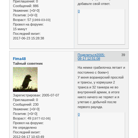
Приглашений:
0
добавьте свой ответ.
Сообщений:
886
Уважение:
[+0/-0]
0
Позитив:
[+0/-0]
Возраст:
57
[1969-03-03]
Провел на форуме:
15 минут
Последний визит:
2017-06-23 15:28:38
Поделиться
2005-
39
Fima48
08-17 12:51:08
Тайный советник
На немке грабилочка летает и
постоянно с боем=)
У меня воранерский прослой
и трансы, у кормушки 2
транса и 32 танкера не во
внутренней армии, в итоге
Зарегистрирован
: 2005-07-07
никто ничего не теряет и я
Приглашений:
0
улетаю с добычей после
Сообщений:
230
первого раунда.
Уважение:
[+0/-0]
Позитив:
[+0/-0]
0
Возраст:
49
[1977-02-06]
Провел на форуме:
Не определено
Последний визит:
2012-04-17 10:43:49