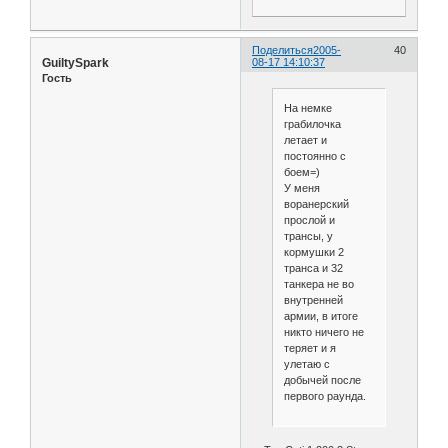
Поделиться
2005-
40
GuiltySpark
08-17 14:10:37
Гость
На немке
грабилочка
летает и
постоянно с
боем=)
У меня
воранерский
прослой и
трансы, у
кормушки 2
транса и 32
танкера не во
внутренней
армии, в итоге
никто ничего не
теряет и я
улетаю с
добычей после
первого раунда.