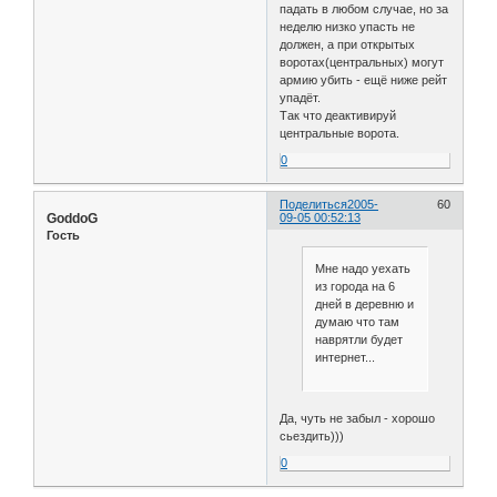
падать в любом случае, но за
неделю низко упасть не
должен, а при открытых
воротах(центральных) могут
армию убить - ещё ниже рейт
упадёт.
Так что деактивируй
центральные ворота.
0
Поделиться
2005-
60
GoddoG
09-05 00:52:13
Гость
Мне надо уехать
из города на 6
дней в деревню и
думаю что там
наврятли будет
интернет...
Да, чуть не забыл - хорошо
сьездить)))
0