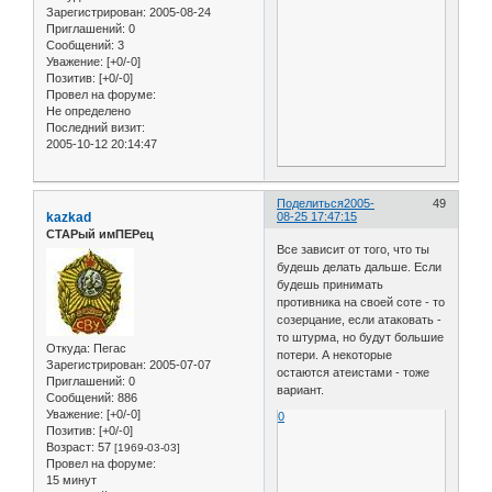
Зарегистрирован
: 2005-08-24
Приглашений:
0
Сообщений:
3
Уважение:
[+0/-0]
Позитив:
[+0/-0]
Провел на форуме:
Не определено
Последний визит:
2005-10-12 20:14:47
Поделиться
2005-
49
kazkad
08-25 17:47:15
СТАРый имПЕРец
Все зависит от того, что ты
будешь делать дальше. Если
будешь принимать
противника на своей соте - то
созерцание, если атаковать -
то штурма, но будут большие
Откуда:
Пегас
потери. А некоторые
Зарегистрирован
: 2005-07-07
остаются атеистами - тоже
Приглашений:
0
вариант.
Сообщений:
886
Уважение:
[+0/-0]
0
Позитив:
[+0/-0]
Возраст:
57
[1969-03-03]
Провел на форуме:
15 минут