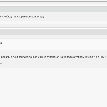
ся небудут и, скорее всего, пропадут.
ут.
 с ресами а то я зарядил танков и крыс строиться на неделю а теперь незнаю че с ними
w: