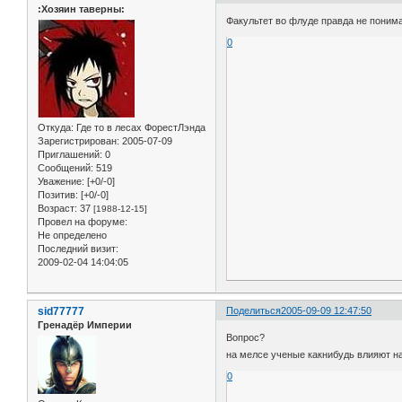
:Хозяин таверны:
Факультет во флуде правда не понимаю
0
Откуда:
Где то в лесах ФорестЛэнда
Зарегистрирован
: 2005-07-09
Приглашений:
0
Сообщений:
519
Уважение:
[+0/-0]
Позитив:
[+0/-0]
Возраст:
37
[1988-12-15]
Провел на форуме:
Не определено
Последний визит:
2009-02-04 14:04:05
sid77777
Поделиться
2005-09-09 12:47:50
Гренадёр Империи
Вопрос?
на мелсе ученые какнибудь влияют на
0