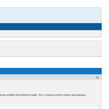
61
vie artifakti (krohotnie ili malie). Eto u menya ochen chasto sluchayetsa.