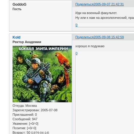
GoddoG
Поделиться
2005-09-07 21:42:31
Гость
Иди на военный факультет.
Ну или к нам на археологический, пра
0
Kold
Поделиться
2005-09-08 15:42:59
Ректор Академии
хорошо я подумаю
0
Откуда:
Москва
Зарегистрирован
: 2005-07-08
Приглашений:
0
Сообщений:
947
Уважение:
[+0/-0]
Позитив:
[+0/-0]
Возраст:
50
[1976-04-14]