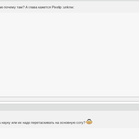
 почему там? А глава кажется Pixelip :unknw:
 науку или их надо перетаскивать на основную соту?