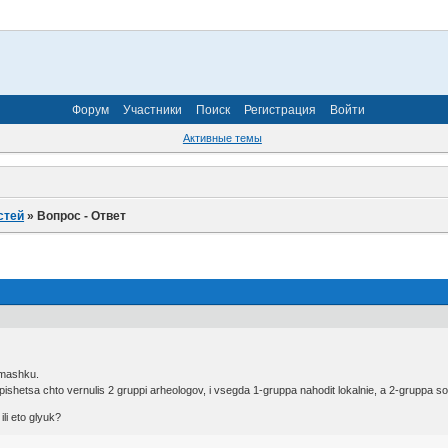
Форум
Участники
Поиск
Регистрация
Войти
Активные темы
стей
»
Вопрос - Ответ
omashku.
hetsa chto vernulis 2 gruppi arheologov, i vsegda 1-gruppa nahodit lokalnie, a 2-gruppa soto
ili eto glyuk?