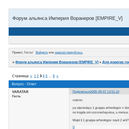
Форум альянса Империя Воранеров [EMPIRE_V]
Привет, Гость!
Войдите
или
зарегистрируйтесь
.
»
Форум альянса Империя Воранеров [EMPIRE_V]
»
Для дорогих го
Страница:
«
1
2
3
4
5
…
9
»
Вопрос - Ответ
VARATAR
Поделиться
2005-09-07 13:51:10
Гость
vopros:
ya otpravlayu 1 gruppu arheologov v d
no kogda oni vozvrashayutsa, u menya pis
Mojet li 1 gruppa arheologov nayti 2 arti? 
0