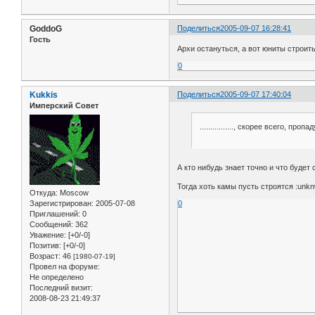
GoddoG
Поделиться
2005-09-07 16:28:41
Гость
Архи остануться, а вот юниты строить
0
Kukkis
Поделиться
2005-09-07 17:40:04
Имперский Совет
................, скорее всего, пропад
А кто нибудь знает точно и что будет
Тогда хоть камы пусть строятся :unkn
Откуда:
Moscow
0
Зарегистрирован
: 2005-07-08
Приглашений:
0
Сообщений:
362
Уважение:
[+0/-0]
Позитив:
[+0/-0]
Возраст:
46
[1980-07-19]
Провел на форуме:
Не определено
Последний визит:
2008-08-23 21:49:37