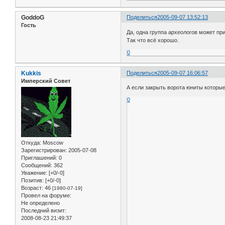
GoddoG
Поделиться
2005-09-07 13:52:13
Гость
Да, одна группа археологов может при
Так что всё хорошо.
0
Kukkis
Поделиться
2005-09-07 16:06:57
Имперский Совет
А если закрыть ворота юниты которые 
0
Откуда:
Moscow
Зарегистрирован
: 2005-07-08
Приглашений:
0
Сообщений:
362
Уважение:
[+0/-0]
Позитив:
[+0/-0]
Возраст:
46
[1980-07-19]
Провел на форуме:
Не определено
Последний визит:
2008-08-23 21:49:37