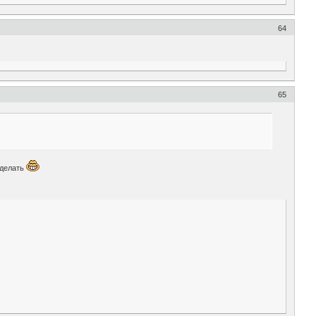
64
65
 делать